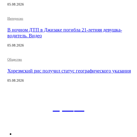
05.08.2026
Интересно
В ночном ДТП в Джизаке погибла 21-летняя девушка-
водитель. Видео
05.08.2026
Общество
Хорезмский рис получил статус географического указания
05.08.2026
aspect
.uz
Рубрикатор сайта
Главная