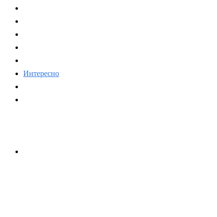
Политика
Экономика
Общество
Спорт
Наука
Интересно
Мнение
Мир
Связь с нами
Оставаться на связи
Контакты