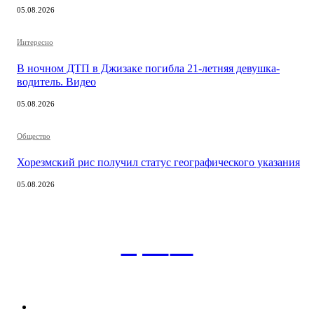
05.08.2026
Интересно
В ночном ДТП в Джизаке погибла 21-летняя девушка-
водитель. Видео
05.08.2026
Общество
Хорезмский рис получил статус географического указания
05.08.2026
aspect
.uz
Рубрикатор сайта
Главная