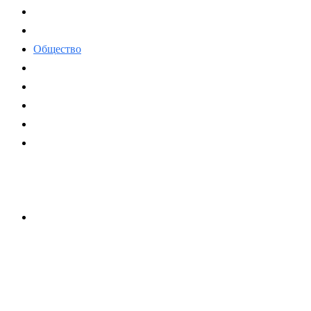
Политика
Экономика
Общество
Спорт
Наука
Интересно
Мнение
Мир
Связь с нами
Оставаться на связи
Контакты