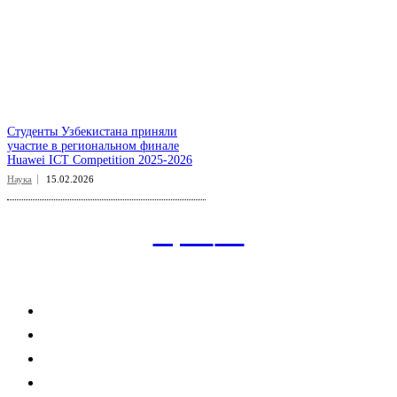
Студенты Узбекистана приняли
участие в региональном финале
Huawei ICT Competition 2025-2026
Наука
15.02.2026
aspect
.uz
Рубрикатор сайта
Главная
Политика
Экономика
Общество