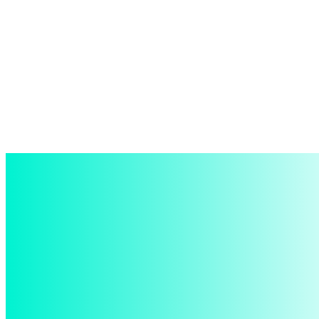
войти в систему
Добро пожаловать! Войдите в свою учётную запись
Ваше имя пользователя
Ваш пароль
Забыли пароль? получить помощь
восстановление пароля
Восстановите свой пароль
Ваш адрес электронной почты
Пароль будет выслан Вам по электронной почте.