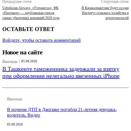
Предыдущая статья
Следующая статья
Uzbekistan Airways, «Узтрансгаз», ФК
В Каракалпакстане будет создан
«Пахтакор» — опубликован список
Институт сельского хозяйства и
самых убыточных компаний 2020 года
агротехнологий
ОСТАВЬТЕ ОТВЕТ
Войдите, чтобы оставить комментарий
Новое на сайте
Интересно
05.08.2026
В Ташкенте таможенника задержали за взятку
при оформлении нелегально ввезенных iPhone
Интересно
В ночном ДТП в Джизаке погибла 21-летняя девушка-
водитель. Видео
05.08.2026