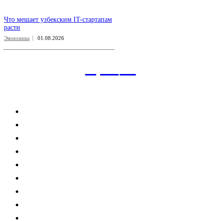
Что мешает узбекским IT-стартапам
расти
Экономика
01.08.2026
aspect
.uz
Рубрикатор сайта
Главная
Политика
Экономика
Общество
Спорт
Наука
Интересно
Мнение
Мир