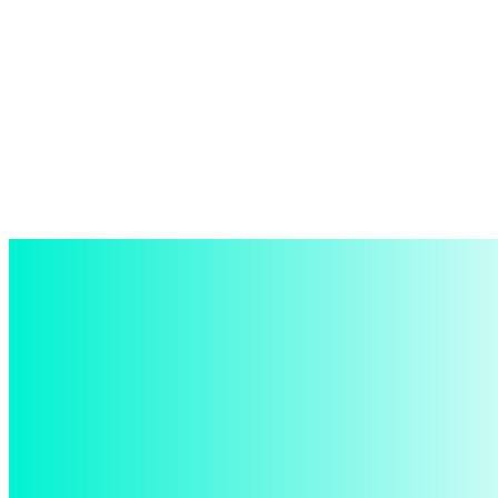
войти в систему
Добро пожаловать! Войдите в свою учётную запись
Ваше имя пользователя
Ваш пароль
Забыли пароль? получить помощь
восстановление пароля
Восстановите свой пароль
Ваш адрес электронной почты
Пароль будет выслан Вам по электронной почте.