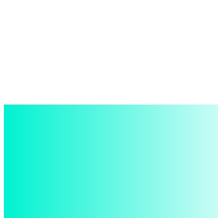
войти в систему
Добро пожаловать! Войдите в свою учётную запись
Ваше имя пользователя
Ваш пароль
Забыли пароль? получить помощь
восстановление пароля
Восстановите свой пароль
Ваш адрес электронной почты
Пароль будет выслан Вам по электронной почте.