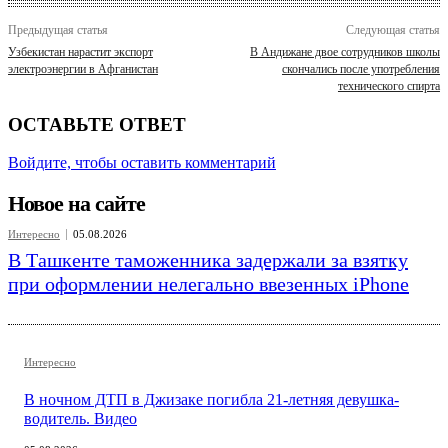
Предыдущая статья
Следующая статья
Узбекистан нарастит экспорт
В Андижане двое сотрудников школы
электроэнергии в Афганистан
скончались после употребления
технического спирта
ОСТАВЬТЕ ОТВЕТ
Войдите, чтобы оставить комментарий
Новое на сайте
Интересно
05.08.2026
В Ташкенте таможенника задержали за взятку
при оформлении нелегально ввезенных iPhone
Интересно
В ночном ДТП в Джизаке погибла 21-летняя девушка-
водитель. Видео