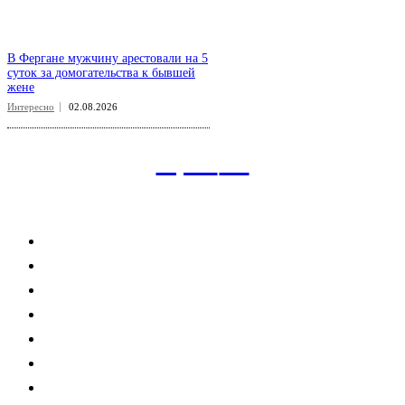
В Фергане мужчину арестовали на 5
суток за домогательства к бывшей
жене
Интересно
02.08.2026
aspect
.uz
Рубрикатор сайта
Главная
Политика
Экономика
Общество
Спорт
Наука
Интересно