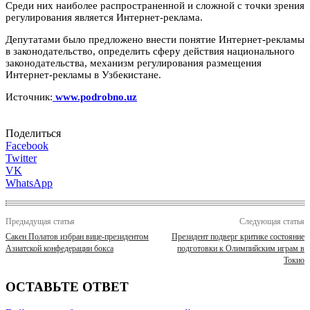
Среди них наиболее распространенной и сложной с точки зрения
регулирования является Интернет-реклама.
Депутатами было предложено внести понятие Интернет-рекламы
в законодательство, определить сферу действия национального
законодательства, механизм регулирования размещения
Интернет-рекламы в Узбекистане.
Источник:
www.podrobno.uz
Поделиться
Facebook
Twitter
VK
WhatsApp
Предыдущая статья
Следующая статья
Сакен Полатов избран вице-президентом
Президент подверг критике состояние
Азиатской конфедерации бокса
подготовки к Олимпийским играм в
Токио
ОСТАВЬТЕ ОТВЕТ