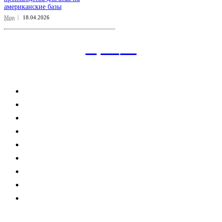
американские базы
Мир
18.04.2026
aspect
.uz
Рубрикатор сайта
Главная
Политика
Экономика
Общество
Спорт
Наука
Интересно
Мнение
Мир