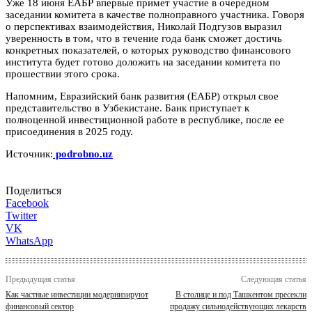
Уже 18 июня ЕАБР впервые примет участие в очередном
заседании комитета в качестве полноправного участника. Говоря
о перспективах взаимодействия, Николай Подгузов выразил
уверенность в том, что в течение года банк сможет достичь
конкретных показателей, о которых руководство финансового
института будет готово доложить на заседании комитета по
прошествии этого срока.
Напомним, Евразийский банк развития (ЕАБР) открыл свое
представительство в Узбекистане. Банк приступает к
полноценной инвестиционной работе в республике, после ее
присоединения в 2025 году.
Источник:
podrobno.uz
Поделиться
Facebook
Twitter
VK
WhatsApp
Предыдущая статья
Следующая статья
Как частные инвестиции модернизируют
В столице и под Ташкентом пресекли
финансовый сектор
продажу сильнодействующих лекарств