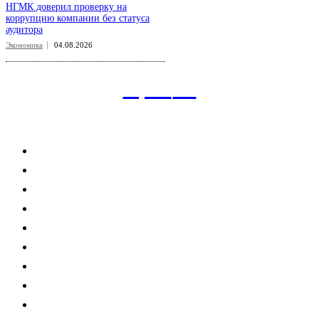
НГМК доверил проверку на
коррупцию компании без статуса
аудитора
Экономика
04.08.2026
aspect
.uz
Рубрикатор сайта
Главная
Политика
Экономика
Общество
Спорт
Наука
Интересно
Мнение
Мир