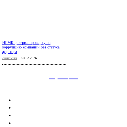
НГМК доверил проверку на
коррупцию компании без статуса
аудитора
Экономика
04.08.2026
aspect
.uz
Рубрикатор сайта
Главная
Политика
Экономика
Общество