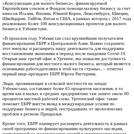
«Консультации для малого бизнеса», финансируемой
Европейским союзом и Фондом помощи малому бизнесу за счет
взносов Италии, Японии, Южной Кореи, Люксембурга, Швеции,
Швейцарии, Тайбэя, Китая и США, в рамках котороц с 2017 года
реализовано более 100 консультационных проектов для малого
бизнеса в Узбекистане.
«В прошлом году Узбекистан стал крупнейшим получателем
финансирования ЕБРР в Центральной Азии. Важно сохранить
этот импульс и расширить нашу деятельность для поддержки
восстановления экономики в период после пандемии Covid-19.
Открыв наш третий офис в Ургенче, мы повысим доступность
финансирования для местного малого бизнеса, который является
основными работодателями в этой части страны», – отметил
первый вице-президент ЕБРР Юрген Ригтеринк.
Люди, проживающие в сельской местности на западе
Узбекистана, составляют более 65 процентов населения, в то
время как в малых и средних предприятиях там занято около 80
процентов местной рабочей силы. Ургенчский офис также
поможет ЕБРР внести вклад в международные усилия по
поддержке бизнеса и людей, пострадавших от экологических
проблем в регионе Приаралья.
Кроме того, ЕБРР планирует расширить деятельность в рамках
своей программы по финансированию культурного наследия,
направленной на модернизацию отелей в историческом городе