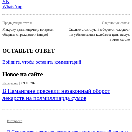
VK
WhatsApp
Предыдущая статья
Следующая статья
Макрону дали пощечину во время
Сколько стоит лук. Разберемся, ожидают
общения с гражданами (видео)
ли узбекистанцев колебания цены на лук
в этом сезоне
ОСТАВЬТЕ ОТВЕТ
Войдите, чтобы оставить комментарий
Новое на сайте
Интересно
09.08.2026
В Намангане пресекли незаконный оборот
лекарств на полмиллиарда сумов
Интересно
В Сурхандарье четверо участников экстремистской группы