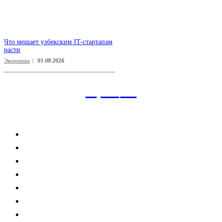
Что мешает узбекским IT-стартапам
расти
Экономика
01.08.2026
aspect
.uz
Рубрикатор сайта
Главная
Политика
Экономика
Общество
Спорт
Наука
Интересно