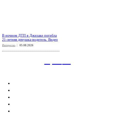
В ночном ДТП в Джизаке погибла
21-летняя девушка-водитель. Видео
Интересно
05.08.2026
aspect
.uz
Рубрикатор сайта
Главная
Политика
Экономика
Общество
Спорт