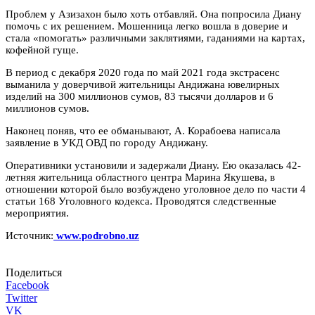
Проблем у Азизахон было хоть отбавляй. Она попросила Диану
помочь с их решением. Мошенница легко вошла в доверие и
стала «помогать» различными заклятиями, гаданиями на картах,
кофейной гуще.
В период с декабря 2020 года по май 2021 года экстрасенс
выманила у доверчивой жительницы Андижана ювелирных
изделий на 300 миллионов сумов, 83 тысячи долларов и 6
миллионов сумов.
Наконец поняв, что ее обманывают, А. Корабоева написала
заявление в УКД ОВД по городу Андижану.
Оперативники установили и задержали Диану. Ею оказалась 42-
летняя жительница областного центра Марина Якушева, в
отношении которой было возбуждено уголовное дело по части 4
статьи 168 Уголовного кодекса. Проводятся следственные
мероприятия.
Источник:
www.podrobno.uz
Поделиться
Facebook
Twitter
VK