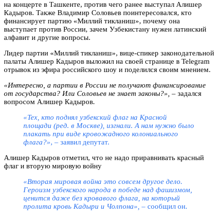
на концерте в Ташкенте, против чего ранее выступал Алишер
Кадыров. Также Владимир Соловьев поинтересовался, кто
финансирует партию «Миллий тикланиш», почему она
выступает против России, зачем Узбекистану нужен латинский
алфавит и другие вопросы.
Лидер партии «Миллий тикланиш», вице-спикер законодательной
палаты Алишер Кадыров выложил на своей странице в Telegram
отрывок из эфира российского шоу и поделился своим мнением.
«Интересно, а партии в России не получают финансирование
от государства? Или Соловьев не знает законы?»,
– задался
вопросом Алишер Кадыров.
«Тех, кто поднял узбекский флаг на Красной
площади (ред. в Москве), изгнали. А нам нужно было
плакать при виде кровожадного колониального
флага?»
, – заявил депутат.
Алишер Кадыров отметил, что не надо приравнивать красный
флаг и вторую мировую войну
«Вторая мировая война это совсем другое дело.
Героизм узбекского народа в победе над фашизмом,
ценится даже без кровавого флага, на который
пролита кровь Кадыри и Чолпона»,
– сообщил он.