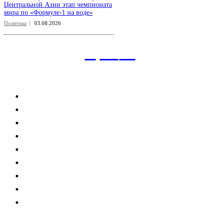
Центральной Азии этап чемпионата
мира по «Формуле-1 на воде»
Политика
03.08.2026
aspect
.uz
Рубрикатор сайта
Главная
Политика
Экономика
Общество
Спорт
Наука
Интересно
Мнение
Мир