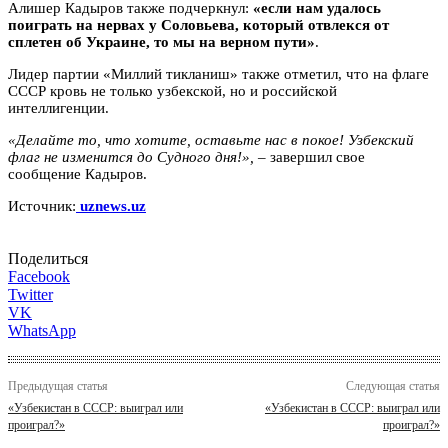
Алишер Кадыров также подчеркнул:
«если нам удалось
поиграть на нервах у Соловьева, который отвлекся от
сплетен об Украине, то мы на верном пути»
.
Лидер партии «Миллий тикланиш» также отметил, что на флаге
СССР кровь не только узбекской, но и российской
интеллигенции.
«Делайте то, что хотите, оставьте нас в покое! Узбекский
флаг не изменится до Судного дня!», –
завершил свое
сообщение Кадыров.
Источник:
uznews.uz
Поделиться
Facebook
Twitter
VK
WhatsApp
Предыдущая статья
Следующая статья
«Узбекистан в СССР: выиграл или
«Узбекистан в СССР: выиграл или
проиграл?»
проиграл?»