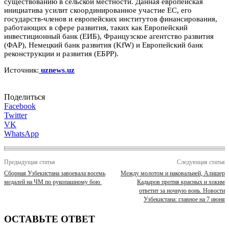
существованию в сельской местности. Данная европейская
инициатива усилит скоординированное участие ЕС, его
государств-членов и европейских институтов финансирования,
работающих в сфере развития, таких как Европейский
инвестиционный банк (ЕИБ), Французское агентство развития
(ФАР), Немецкий банк развития (KfW) и Европейский банк
реконструкции и развития (ЕБРР).
Источник:
uznews.uz
Поделиться
Facebook
Twitter
VK
WhatsApp
Предыдущая статья
Следующая статья
Сборная Узбекистана завоевала восемь
Между молотом и наковальней, Алишер
медалей на ЧМ по рукопашному бою
Кадыров против красных и хоким
ответит за ночную вонь. Новости
Узбекистана: главное на 7 июня
ОСТАВЬТЕ ОТВЕТ