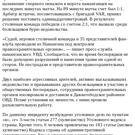
назначение спорного пенальти в ворота наманганцев на
последних минутах матча. На 89 минуте матча счет был 1:1.
Арбитр встречи, посоветовавшись с бригадой VAR, принял
решение поставить одиннадцатиметровый. В результате
столичная команда победила со счетом 2:1, что вызвало среди
болельщиков бурю недовольства.
«Судей, игроков столичной команды и 35 представителей фан-
клуба проводили из Намангана под контролем
правоохранительных органов», — пишет пресс-служба
наманганского УВД. Сообщается, что во время беспорядков не
было допущено разрушений и нанесения травм ни одной из
сторон. Не пострадали и представители правоохранительных
органов.
Двух наиболее агрессивных зрителей, активно высказывавших
недовольство и призывавших других болельщиков к участию в
общественных беспорядках, сотрудники правоохранительных
органов изолировали и доставили в Давлатободское районное
ОВД. Позже установив их личности, с ними провели
разъяснительную работу.
По данному инциденту возбуждено уголовное дело по пунктам
«в», «г» 3-части статьи 277 (хулиганство) Уголовного кодекса
страны. Кроме того, 6 человек привлечены по 183 статье (мелкое
хулиганство) Кодекса страны об административной
ответственности. Еще в отношении одного болельщика