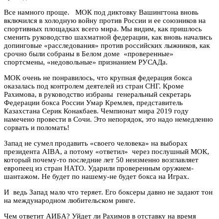
Все намного проще. МОК под диктовку Вашингтона вновь
включился в холодную войну против России и ее союзников на
спортивных площадках всего мира. Мы видим, как пришлось
сменить руководство шахматной федерации, как вновь начались
допинговые «расследования» против российских лыжников, как
срочно были собраны в Белом доме «проверенные»
спортсмены, «недовольные» признанием РУСАДа.
МОК очень не понравилось, что крупная федерация бокса
оказалась под контролем деятелей из стран СНГ. Кроме
Рахимова, в руководство избраны генеральный секретарь
Федерации бокса России Умар Кремлев, представитель
Казахстана Серик Конакбаев. Чемпионат мира 2019 году
намечено провести в Сочи. Это непорядок, это надо немедленно
сорвать и поломать!
Запад не сумел продавить «своего человека» на выборах
президента AIBA, а потому «ответил» через послушный МОК,
который почему-то последние лет 50 неизменно возглавляет
европеец из стран НАТО. Ударили проверенным оружием-
шантажом. Не будет по нашему-не будет бокса на Играх.
И ведь Запад мало что теряет. Его боксеры давно не задают тон
на международном любительском ринге.
Чем ответит АИБА? Уйдет ли Рахимов в отставку на время