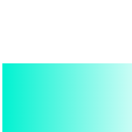
войти в систему
Добро пожаловать! Войдите в свою учётную запись
Ваше имя пользователя
Ваш пароль
Забыли пароль? получить помощь
восстановление пароля
Восстановите свой пароль
Ваш адрес электронной почты
Пароль будет выслан Вам по электронной почте.