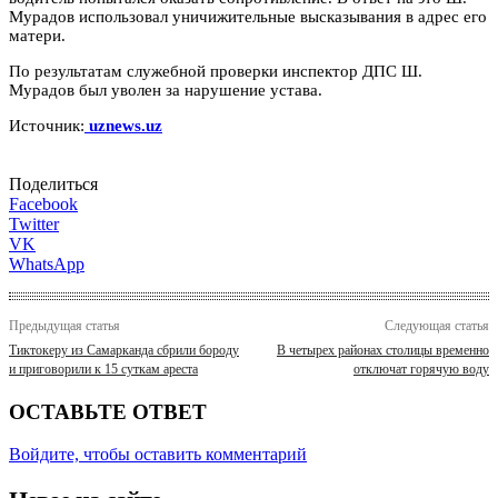
Мурадов использовал уничижительные высказывания в адрес его
матери.
По результатам служебной проверки инспектор ДПС Ш.
Мурадов был уволен за нарушение устава.
Источник:
uznews.uz
Поделиться
Facebook
Twitter
VK
WhatsApp
Предыдущая статья
Следующая статья
Тиктокеру из Самарканда сбрили бороду
В четырех районах столицы временно
и приговорили к 15 суткам ареста
отключат горячую воду
ОСТАВЬТЕ ОТВЕТ
Войдите, чтобы оставить комментарий