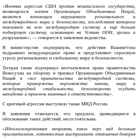
«Военная агрессия США против независимого государства,
являющегося членом Организации Объединенных Наций,
является вопиющим нарушением регионального и
международного мира и безопасности, последствия которого
повлияют на всю международную систему и еще больше
подвергнут систему, основанную на Уставе ООН, эрозии и
разрушению»
, — говорится в заявлении ведомства.
В министерстве подчеркнули, что действия Вашингтона
подрывают международное право и представляют серьезную
угрозу региональному и глобальному миру и безопасности.
Тегеран также подчеркнул неотъемлемое право правительства
Венесуэлы на оборону и призвал Организацию Объединенных
Наций и
«все правительства международной системы,
которые привержены верховенству закона, миру и
международной стабильности, безоговорочно осудить
нападение и привлечь виновных к ответственности».
С критикой агрессии выступило также МИД России.
В заявлении отмечается, что предлоги, приводящиеся в
обоснование таких действий, несостоятельны.
«Идеологизированная неприязнь взяла верх над деловым
прагматизмом, готовностью выстраивать отношения доверия