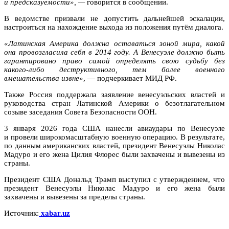
и предсказуемости», —
говорится в сообщении.
В ведомстве призвали не допустить дальнейшей эскалации,
настроиться на нахождение выхода из положения путём диалога.
«Латинская Америка должна оставаться зоной мира, какой
она провозгласила себя в 2014 году. А Венесуэле должно быть
гарантировано право самой определять свою судьбу без
какого-либо деструктивного, тем более военного
вмешательства извне»
, — подчеркивает МИД РФ.
Также Россия поддержала заявление венесуэльских властей и
руководства стран Латинской Америки о безотлагательном
созыве заседания Совета Безопасности ООН.
3 января 2026 года США нанесли авиаудары по Венесуэле
и провели широкомасштабную военную операцию. В результате,
по данным американских властей, президент Венесуэлы Николас
Мадуро и его жена Цилия Флорес были захвачены и вывезены из
страны.
Президент США Дональд Трамп выступил с утверждением, что
президент Венесуэлы Николас Мадуро и его жена были
захвачены и вывезены за пределы страны.
Источник:
xabar.uz