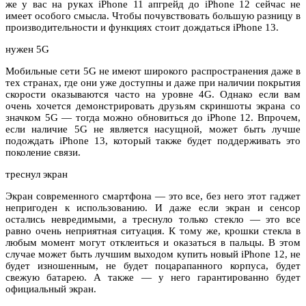
же у вас на руках iPhone 11 апгрейд до iPhone 12 сейчас не
имеет особого смысла. Чтобы почувствовать большую разницу в
производительности и функциях стоит дождаться iPhone 13.
нужен 5G
Мобильные сети 5G не имеют широкого распространения даже в
тех странах, где они уже доступны и даже при наличии покрытия
скорости оказываются часто на уровне 4G. Однако если вам
очень хочется демонстрировать друзьям скриншоты экрана со
значком 5G — тогда можно обновиться до iPhone 12. Впрочем,
если наличие 5G не является насущной, может быть лучше
подождать iPhone 13, который также будет поддерживать это
поколение связи.
треснул экран
Экран современного смартфона — это все, без него этот гаджет
непригоден к использованию. И даже если экран и сенсор
остались невредимыми, а треснуло только стекло — это все
равно очень неприятная ситуация. К тому же, крошки стекла в
любым момент могут отклеиться и оказаться в пальцы. В этом
случае может быть лучшим выходом купить новый iPhone 12, не
будет изношенным, не будет поцарапанного корпуса, будет
свежую батарею. А также — у него гарантированно будет
официальный экран.