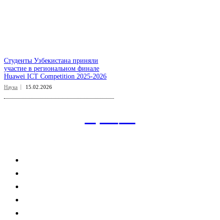
Студенты Узбекистана приняли
участие в региональном финале
Huawei ICT Competition 2025-2026
Наука
15.02.2026
aspect
.uz
Рубрикатор сайта
Главная
Политика
Экономика
Общество
Спорт