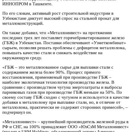
ИННОПРОМ в Ташкенте.
По его словам, активный рост строительной индустрии в
Узбекистане диктует высокий спрос на стальной прокат для
металлоконструкций.
Он также добавил, что «Металлоинвест» на протяжении
последних трех лет поставляет горячебрикетированное железо
(ГБЖ) в Узбекистан. Поставки обеспечивают «Узметкомбинат»
сырьем, позволяя решать проблемы с дефицитом металлолома,
повышать качество стали и снижать воздействие на
окружающую среду.
«ГБЖ – это металлизованное сырье для выплавки стали с
содержанием железа более 90%. Процесс прямого
восстановления, применяемый при производстве ГБЖ –
наиболее экологичная технология производства железа. В
сравнении с производством чугуна энергозатраты и выбросы
парниковых газов при производстве ГБЖ меньше на 50%. По
своему составу ГБЖ сходно с чугуном и используется в качестве
добавки к металлолому при выплавке стали, но, в отличие от
металлолома, практически не содержит сторонних примесей», –
подчеркнул он.
«Металлоинвест» – крупнейший производитель железной руды в
РФ и СНГ, на 100% принадлежит ООО «ЮэСэМ Металлоинвест»
(входит в USM Holdings, объединяющий активы Алишера