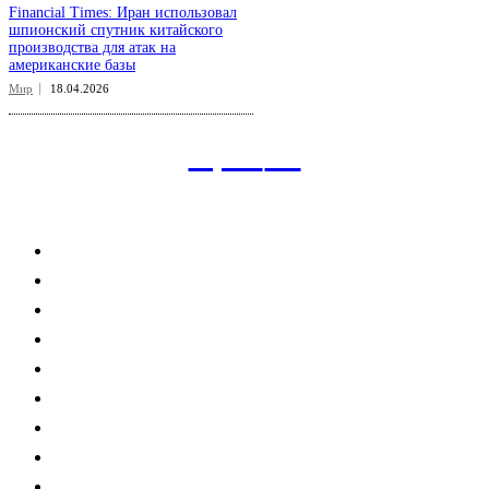
Financial Times: Иран использовал
шпионский спутник китайского
производства для атак на
американские базы
Мир
18.04.2026
aspect
.uz
Рубрикатор сайта
Главная
Политика
Экономика
Общество
Спорт
Наука
Интересно
Мнение
Мир