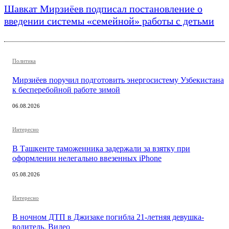
Шавкат Мирзиёев подписал постановление о
введении системы «семейной» работы с детьми
Политика
Мирзиёев поручил подготовить энергосистему Узбекистана
к бесперебойной работе зимой
06.08.2026
Интересно
В Ташкенте таможенника задержали за взятку при
оформлении нелегально ввезенных iPhone
05.08.2026
Интересно
В ночном ДТП в Джизаке погибла 21-летняя девушка-
водитель. Видео