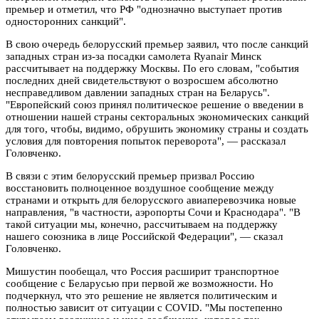
премьер и отметил, что РФ "однозначно выступает против
односторонних санкций".
В свою очередь белорусский премьер заявил, что после санкций
западных стран из-за посадки самолета Ryanair Минск
рассчитывает на поддержку Москвы. По его словам, "события
последних дней свидетельствуют о возросшем абсолютно
несправедливом давлении западных стран на Беларусь".
"Европейский союз принял политическое решение о введении в
отношении нашей страны секторальных экономических санкций
для того, чтобы, видимо, обрушить экономику страны и создать
условия для повторения попыток переворота", — рассказал
Головченко.
В связи с этим белорусский премьер призвал Россию
восстановить полноценное воздушное сообщение между
странами и открыть для белорусского авиаперевозчика новые
направления, "в частности, аэропорты Сочи и Краснодара". "В
такой ситуации мы, конечно, рассчитываем на поддержку
нашего союзника в лице Российской Федерации", — сказал
Головченко.
Мишустин пообещал, что Россия расширит транспортное
сообщение с Беларусью при первой же возможности. Но
подчеркнул, что это решение не является политическим и
полностью зависит от ситуации с COVID. "Мы постепенно