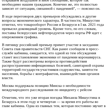
открываем воздушное и иное сообщение, которое так
необходимо нашим гражданам. Конечно же, это полностью
зависит от ситуации, связанной с пандемией", — пояснил он.
В ходе переговоров двух премьеров обсуждались и другие
вопросы экономического характера. В частности, Мишустин
отметил, что товарооборот России и Беларуси в I кв. 2021 года
превысил доковидный уровень. Кроме того, по его словам,
поставка белорусских нефтепродуктов через порты РФ идет с
опережением графика.
В пятницу российский премьер примет участие в заседании
Совета глав правительств СНГ. Как ранее сообщили в пресс-
службе кабмина, ожидается, что одной из тем обсуждения
станет восстановление экономики от пандемии коронавируса.
Также будут рассмотрены вопросы противодействия
распространению инфекционных болезней, санитарной охраны
территорий государств-участников содружества, занятости
населения, борьбы с контрафактом, взаимодействия органов
власти.
Москва поддержала позицию Минска о необходимости
международного расследования по инциденту с рейсом
Отметим, что это уже вторая поездка Михаила Мишустина в
Беларусь в этом году и четвертая — за время его работы во
главе кабмина. Одна из главных тем, которая постоянно звучит в