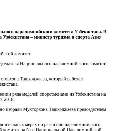
ального паралимпийского комитета Узбекистана. В
 Узбекистана – министр туризма и спорта Азиз
едседателя Национального паралимпийского комитета
хторхона Ташходжаева, который работал
екистана.
вании ряда медалей спорстменами из Узбекистана на
та-2018.
но избрали Мухторхона Ташходжаева председателем
олнительных мерах по развитию паралимпийского
й комитет на базе Национальной Паралимпийской