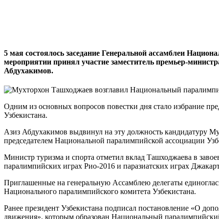
5 мая состоялось заседание Генеральной ассамблеи Национ
мероприятии принял участие заместитель премьер-министра
Абдухакимов.
Одним из основных вопросов повестки дня стало избрание пр
Узбекистана.
Азиз Абдухакимов выдвинул на эту должность кандидатуру Му
председателем Национальной паралимпийской ассоциации Узб
Министр туризма и спорта отметил вклад Ташходжаева в завое
паралимпийских играх Рио-2016 и паразиатских играх Джакар
Приглашенные на генеральную Ассамблею делегаты единоглас
Национального паралимпийского комитета Узбекистана.
Ранее президент Узбекистана подписал постановление «О доп
движения», которым образован Национальный паралимпийски