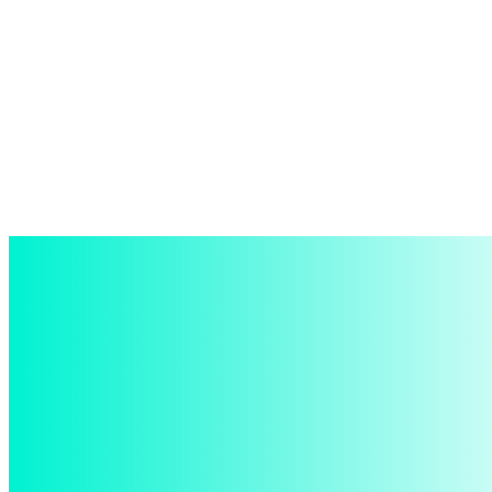
войти в систему
Добро пожаловать! Войдите в свою учётную запись
Ваше имя пользователя
Ваш пароль
Забыли пароль? получить помощь
восстановление пароля
Восстановите свой пароль
Ваш адрес электронной почты
Пароль будет выслан Вам по электронной почте.