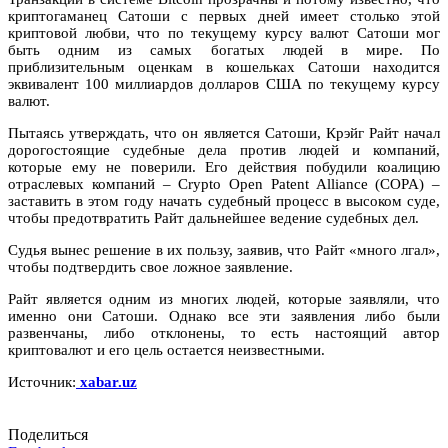
криптогаманец Сатоши с первых дней имеет столько этой
криптовой любви, что по текущему курсу валют Сатоши мог
быть одним из самых богатых людей в мире. По
приблизительным оценкам в кошельках Сатоши находится
эквивалент 100 миллиардов долларов США по текущему курсу
валют.
Пытаясь утверждать, что он является Сатоши, Крэйг Райт начал
дорогостоящие судебные дела против людей и компаний,
которые ему не поверили. Его действия побудили коалицию
отраслевых компаний – Crypto Open Patent Alliance (COPA) –
заставить в этом году начать судебный процесс в высоком суде,
чтобы предотвратить Райт дальнейшее ведение судебных дел.
Судья вынес решение в их пользу, заявив, что Райт «много лгал»,
чтобы подтвердить свое ложное заявление.
Райт является одним из многих людей, которые заявляли, что
именно они Сатоши. Однако все эти заявления либо были
развенчаны, либо отклонены, то есть настоящий автор
криптовалют и его цель остается неизвестными.
Источник:
xabar.uz
Поделиться