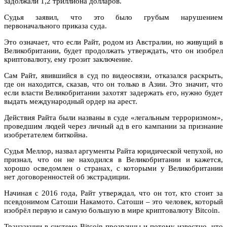
задолжали 1,2 триллиона долларов.
Судья заявил, что это было грубым нарушением
первоначального приказа суда.
Это означает, что если Райт, родом из Австралии, но живущий в
Великобритании, будет продолжать утверждать, что он изобрел
криптовалюту, ему грозит заключение.
Сам Райт, явившийся в суд по видеосвязи, отказался раскрыть,
где он находится, сказав, что он только в Азии. Это значит, что
если власти Великобритании захотят задержать его, нужно будет
выдать международный ордер на арест.
Действия Райта были названы в суде «легальным терроризмом»,
проведшим людей через личный ад в его кампании за признание
изобретателем биткойна.
Судья Меллор, назвал аргументы Райта юридической чепухой, но
признал, что он не находился в Великобритании и кажется,
хорошо осведомлен о странах, с которыми у Великобритании
нет договоренностей об экстрадиции.
Начиная с 2016 года, Райт утверждал, что он тот, кто стоит за
псевдонимом Сатоши Накамото. Сатоши – это человек, который
изобрёл первую и самую большую в мире криптовалюту Bitcoin.
Транзакции в системе Bitcoin прозрачны и потому известно, что