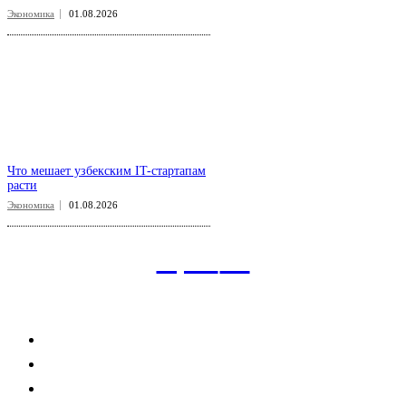
Экономика
01.08.2026
Что мешает узбекским IT-стартапам
расти
Экономика
01.08.2026
aspect
.uz
Рубрикатор сайта
Главная
Политика
Экономика