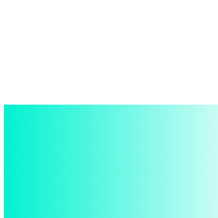
войти в систему
Добро пожаловать! Войдите в свою учётную запись
Ваше имя пользователя
Ваш пароль
Забыли пароль? получить помощь
восстановление пароля
Восстановите свой пароль
Ваш адрес электронной почты
Пароль будет выслан Вам по электронной почте.