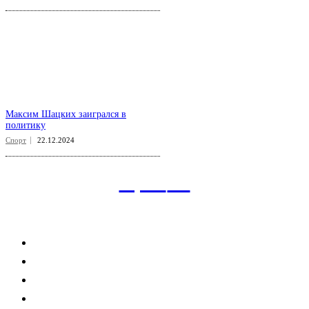
Максим Шацких заигрался в
политику
Спорт
22.12.2024
aspect
.uz
Рубрикатор сайта
Главная
Политика
Экономика
Общество