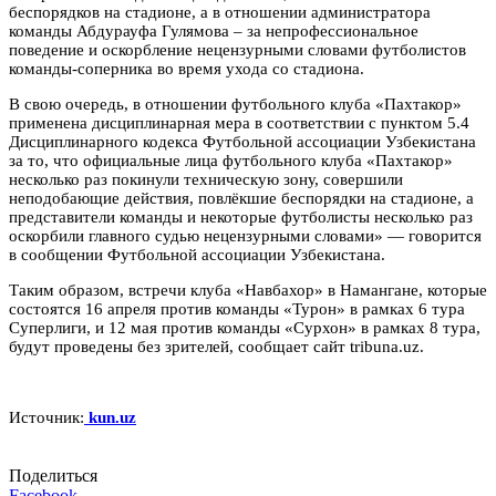
беспорядков на стадионе, а в отношении администратора
команды Абдурауфа Гулямова – за непрофессиональное
поведение и оскорбление нецензурными словами футболистов
команды-соперника во время ухода со стадиона.
В свою очередь, в отношении футбольного клуба «Пахтакор»
применена дисциплинарная мера в соответствии с пунктом 5.4
Дисциплинарного кодекса Футбольной ассоциации Узбекистана
за то, что официальные лица футбольного клуба «Пахтакор»
несколько раз покинули техническую зону, совершили
неподобающие действия, повлёкшие беспорядки на стадионе, а
представители команды и некоторые футболисты несколько раз
оскорбили главного судью нецензурными словами» — говорится
в сообщении Футбольной ассоциации Узбекистана.
Таким образом, встречи клуба «Навбахор» в Намангане, которые
состоятся 16 апреля против команды «Турон» в рамках 6 тура
Суперлиги, и 12 мая против команды «Сурхон» в рамках 8 тура,
будут проведены без зрителей, сообщает сайт tribuna.uz.
Источник:
kun.uz
Поделиться
Facebook