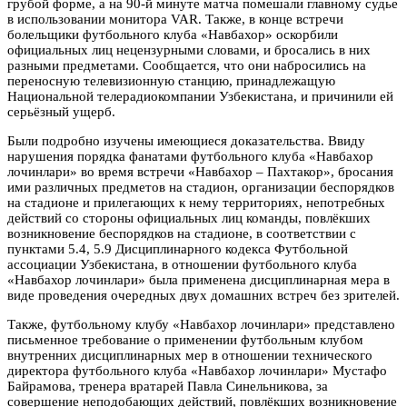
грубой форме, а на 90-й минуте матча помешали главному судье
в использовании монитора VAR. Также, в конце встречи
болельщики футбольного клуба «Навбахор» оскорбили
официальных лиц нецензурными словами, и бросались в них
разными предметами. Сообщается, что они набросились на
переносную телевизионную станцию, принадлежащую
Национальной телерадиокомпании Узбекистана, и причинили ей
серьёзный ущерб.
Были подробно изучены имеющиеся доказательства. Ввиду
нарушения порядка фанатами футбольного клуба «Навбахор
лочинлари» во время встречи «Навбахор – Пахтакор», бросания
ими различных предметов на стадион, организации беспорядков
на стадионе и прилегающих к нему территориях, непотребных
действий со стороны официальных лиц команды, повлёкших
возникновение беспорядков на стадионе, в соответствии с
пунктами 5.4, 5.9 Дисциплинарного кодекса Футбольной
ассоциации Узбекистана, в отношении футбольного клуба
«Навбахор лочинлари» была применена дисциплинарная мера в
виде проведения очередных двух домашних встреч без зрителей.
Также, футбольному клубу «Навбахор лочинлари» представлено
письменное требование о применении футбольным клубом
внутренних дисциплинарных мер в отношении технического
директора футбольного клуба «Навбахор лочинлари» Мустафо
Байрамова, тренера вратарей Павла Синельникова, за
совершение неподобающих действий, повлёкших возникновение