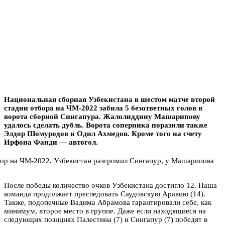
Национальная сборная Узбекистана в шестом матче второй
стадии отбора на ЧМ-2022 забила 5 безответных голов в
ворота сборной Сингапура. Жалолиддину Машарипову
удалось сделать дубль. Ворота соперника поразили также
Элдор Шомуродов и Одил Ахмедов. Кроме того на счету
Ирфона Фанди — автогол.
После победы количество очков Узбекистана достигло 12. Наша
команда продолжает преследовать Саудовскую Аравию (14).
Также, подопечные Вадима Абрамова гарантировали себе, как
минимум, второе место в группе. Даже если находящиеся на
следующих позициях Палестина (7) и Сингапур (7) победят в