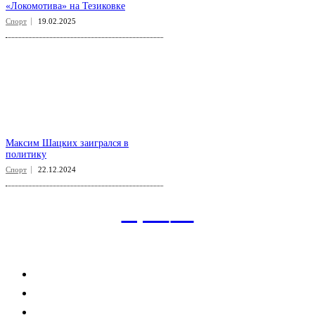
«Локомотива» на Тезиковке
Спорт
19.02.2025
Максим Шацких заигрался в
политику
Спорт
22.12.2024
aspect
.uz
Рубрикатор сайта
Главная
Политика
Экономика