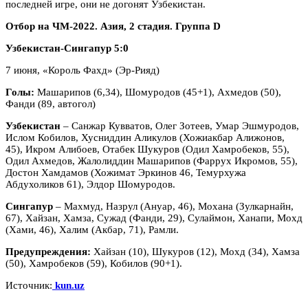
последней игре, они не догонят Узбекистан.
Отбор на ЧМ-2022. Азия, 2 стадия. Группа D
Узбекистан-Сингапур 5:0
7 июня, «Король Фахд» (Эр-Рияд)
Голы:
Машарипов (6,34), Шомуродов (45+1), Ахмедов (50),
Фанди (89, автогол)
Узбекистан
– Санжар Кувватов, Олег Зотеев, Умар Эшмуродов,
Ислом Кобилов, Хусниддин Аликулов (Хожиакбар Алижонов,
45), Икром Алибоев, Отабек Шукуров (Одил Хамробеков, 55),
Одил Ахмедов, Жалолиддин Машарипов (Фаррух Икромов, 55),
Достон Хамдамов (Хожимат Эркинов 46, Темурхужа
Абдухоликов 61), Элдор Шомуродов.
Сингапур
– Махмуд, Назрул (Ануар, 46), Мохана (Зулкарнайн,
67), Хайзан, Хамза, Сужад (Фанди, 29), Сулаймон, Ханапи, Мохд
(Хами, 46), Халим (Акбар, 71), Рамли.
Предупреждения:
Хайзан (10), Шукуров (12), Мохд (34), Хамза
(50), Хамробеков (59), Кобилов (90+1).
Источник:
kun.uz