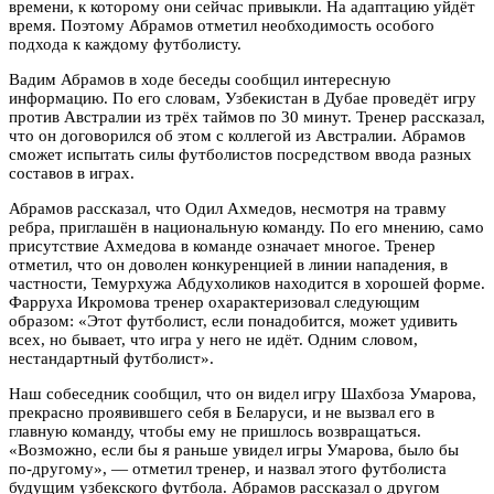
времени, к которому они сейчас привыкли. На адаптацию уйдёт
время. Поэтому Абрамов отметил необходимость особого
подхода к каждому футболисту.
Вадим Абрамов в ходе беседы сообщил интересную
информацию. По его словам, Узбекистан в Дубае проведёт игру
против Австралии из трёх таймов по 30 минут. Тренер рассказал,
что он договорился об этом с коллегой из Австралии. Абрамов
сможет испытать силы футболистов посредством ввода разных
составов в играх.
Абрамов рассказал, что Одил Ахмедов, несмотря на травму
ребра, приглашён в национальную команду. По его мнению, само
присутствие Ахмедова в команде означает многое. Тренер
отметил, что он доволен конкуренцией в линии нападения, в
частности, Темурхужа Абдухоликов находится в хорошей форме.
Фарруха Икромова тренер охарактеризовал следующим
образом: «Этот футболист, если понадобится, может удивить
всех, но бывает, что игра у него не идёт. Одним словом,
нестандартный футболист».
Наш собеседник сообщил, что он видел игру Шахбоза Умарова,
прекрасно проявившего себя в Беларуси, и не вызвал его в
главную команду, чтобы ему не пришлось возвращаться.
«Возможно, если бы я раньше увидел игры Умарова, было бы
по-другому», — отметил тренер, и назвал этого футболиста
будущим узбекского футбола. Абрамов рассказал о другом