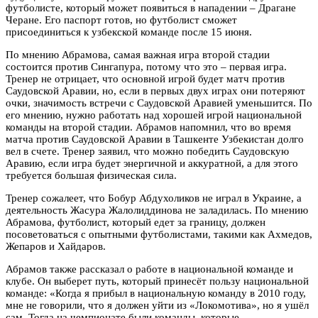
футболисте, который может появиться в нападении – Драгане
Черане. Его паспорт готов, но футболист сможет
присоединиться к узбекской команде после 15 июня.
По мнению Абрамова, самая важная игра второй стадии
состоится против Сингапура, потому что это – первая игра.
Тренер не отрицает, что основной игрой будет матч против
Саудовской Аравии, но, если в первых двух играх они потеряют
очки, значимость встречи с Саудовской Аравией уменьшится. По
его мнению, нужно работать над хорошей игрой национальной
команды на второй стадии. Абрамов напомнил, что во время
матча против Саудовской Аравии в Ташкенте Узбекистан долго
вел в счете. Тренер заявил, что можно победить Саудовскую
Аравию, если игра будет энергичной и аккуратной, а для этого
требуется большая физическая сила.
Тренер сожалеет, что Бобур Абдухоликов не играл в Украине, а
деятельность Жасура Жалолиддинова не заладилась. По мнению
Абрамова, футболист, который едет за границу, должен
посоветоваться с опытными футболистами, такими как Ахмедов,
Жепаров и Хайдаров.
Абрамов также рассказал о работе в национальной команде и
клубе. Он выберет путь, который принесёт пользу национальной
команде: «Когда я прибыл в национальную команду в 2010 году,
мне не говорили, что я должен уйти из «Локомотива», но я ушёл
сам. Тогда на чемпионате были команды, которые