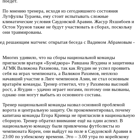
поедет.
По мнению тренера, исходя из сегодняшнего состояния
Лутфуллы Тураева, ему стоит испытывать сложные
климатические условия Саудовской Аравии. Жасур Яхшибоев и
Остон Урунов также не будут участвовать в сборах, поскольку
они травмированы.
Многих удивило, что на сборы национальной команды
пригласили вратаря «Бунёдкора» Равшана Ягудина и защитника
АГМК Валижона Рахимова, так как Ягудин не успел проявить
себя на играх чемпионата, а Валижон Рахимов, неплохо
начавший участие в Лиге чемпионов Азии, не стал основным
вратарём команды. Тренер отметил, что у Рахимова высокий
рост, а Ягудин – удачно играет ногами, поэтому они вызваны,
однако они могут выбыть из основного состава.
Тренер национальной команды назвал основной проблемой
ворота и центральную защиту. Он прокомментировал, почему
капитана команды Егора Кримца не пригласили в национальную
сборную. Тренер обратил внимание ещё на один аспект. В
национальную команду были привлечены футболисты из
чемпионата Кореи, они выйдут на поле в Саудовской Аравии в
23:00 по узбекскому времени. Это – 3.00 утра по корейскому