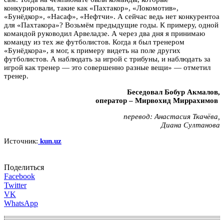
конкурировали, такие как «Пахтакор», «Локомотив»,
«Бунёдкор», «Насаф», «Нефтчи». А сейчас ведь нет конкурентоа
для «Пахтакора»? Возьмём предыдущие годы. К примеру, одной
командой руководил Арвеладзе. А через два дня я принимаю
команду из тех же футболистов. Когда я был тренером
«Бунёдкора», я мог, к примеру видеть на поле других
футболистов. А наблюдать за игрой с трибуны, и наблюдать за
игрой как тренер — это совершенно разные вещи» — отметил
тренер.
Беседовал Бобур Акмалов,
оператор – Мирвохид Миррахимов
перевод: Анастасия Ткачёва,
Диана Султанова
Источник:
kun.uz
Поделиться
Facebook
Twitter
VK
WhatsApp