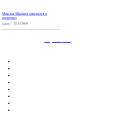
Максим Шацких заигрался в
политику
Спорт
22.12.2024
aspect
.uz
Рубрикатор сайта
Главная
Политика
Экономика
Общество
Спорт
Наука
Интересно
Мнение