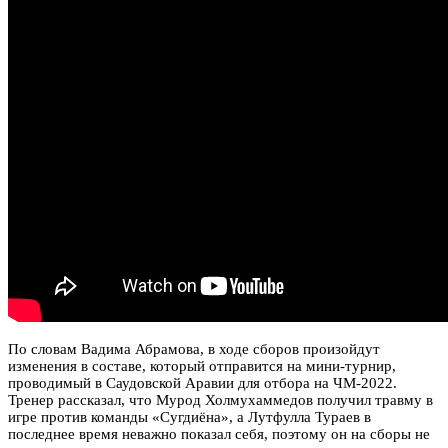
По словам Вадима Абрамова, в ходе сборов произойдут
изменения в составе, который отправится на мини-турнир,
проводимый в Саудовской Аравии для отбора на ЧМ-2022.
Тренер рассказал, что Мурод Холмухаммедов получил травму в
игре против команды «Сугдиёна», а Лутфулла Тураев в
последнее время неважно показал себя, поэтому он на сборы не