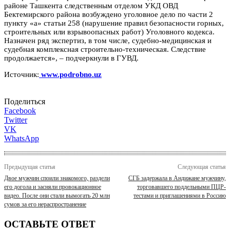
районе Ташкента следственным отделом УКД ОВД
Бектемирского района возбуждено уголовное дело по части 2
пункту «а» статьи 258 (нарушение правил безопасности горных,
строительных или взрывоопасных работ) Уголовного кодекса.
Назначен ряд экспертиз, в том числе, судебно-медицинская и
судебная комплексная строительно-техническая. Следствие
продолжается», – подчеркнули в ГУВД.
Источник:
www.podrobno.uz
Поделиться
Facebook
Twitter
VK
WhatsApp
Предыдущая статья
Следующая статья
Двое мужчин споили знакомого, раздели
СГБ задержала в Андижане мужчину,
его догола и засняли провокационное
торговавшего поддельными ПЦР-
видео. После они стали вымогать 20 млн
тестами и приглашениями в Россию
сумов за его нераспространение
ОСТАВЬТЕ ОТВЕТ