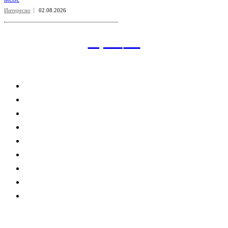
Интересно
02.08.2026
aspect
.uz
Рубрикатор сайта
Главная
Политика
Экономика
Общество
Спорт
Наука
Интересно
Мнение
Мир