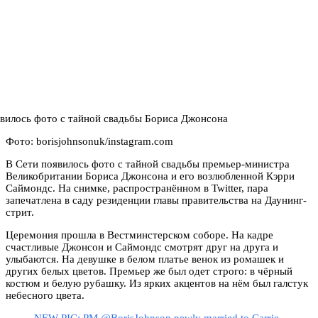
Фото: borisjohnsonuk/instagram.com
В Сети появилось фото с тайной свадьбы премьер-министра
Великобритании Бориса Джонсона и его возлюбленной Кэрри
Саймондс. На снимке, распространённом в Twitter, пара
запечатлена в саду резиденции главы правительства на Даунинг-
стрит.
Церемония прошла в Вестминстерском соборе. На кадре
счастливые Джонсон и Саймондс смотрят друг на друга и
улыбаются. На девушке в белом платье венок из ромашек и
других белых цветов. Премьер же был одет строго: в чёрный
костюм и белую рубашку. Из ярких акцентов на нём был галстук
небесного цвета.
NEW PIC: PM @BorisJohnson newly married to Carrie