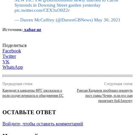
Symonds in Downing Street garden yesterday
pic.twitter.com/CEX3xO0Z2r
— Darren McCaffrey (@DarrenGBNews) May 30, 2021
Источник:
xabar.uz
Поделиться
Facebook
Twitter
VK
WhatsApp
Предыдущая статья
Следующая статья
Кандидат в канцлеры ФРГ рассказала о
Рамзан Кадыров пообещал покинуть
роли солдат вермахта в объединении ЕС
пост главы Чечни, если его сын
проиграет бой блогеру
ОСТАВЬТЕ ОТВЕТ
Войдите, чтобы оставить комментарий