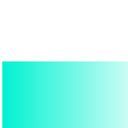
войти в систему
Добро пожаловать! Войдите в свою учётную запись
Ваше имя пользователя
Ваш пароль
Забыли пароль? получить помощь
восстановление пароля
Восстановите свой пароль
Ваш адрес электронной почты
Пароль будет выслан Вам по электронной почте.