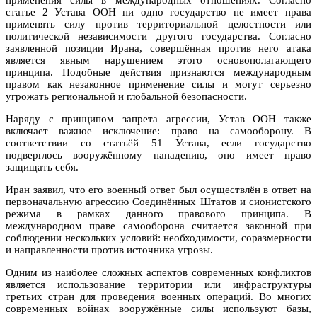
статье 2 Устава ООН ни одно государство не имеет права
применять силу против территориальной целостности или
политической независимости другого государства. Согласно
заявленной позиции Ирана, совершённая против него атака
является явным нарушением этого основополагающего
принципа. Подобные действия признаются международным
правом как незаконное применение силы и могут серьезно
угрожать региональной и глобальной безопасности.
Наряду с принципом запрета агрессии, Устав ООН также
включает важное исключение: право на самооборону. В
соответствии со статьёй 51 Устава, если государство
подверглось вооружённому нападению, оно имеет право
защищать себя.
Иран заявил, что его военный ответ был осуществлён в ответ на
первоначальную агрессию Соединённых Штатов и сионистского
режима в рамках данного правового принципа. В
международном праве самооборона считается законной при
соблюдении нескольких условий: необходимости, соразмерности
и направленности против источника угрозы.
Одним из наиболее сложных аспектов современных конфликтов
является использование территории или инфраструктуры
третьих стран для проведения военных операций. Во многих
современных войнах вооружённые силы используют базы,