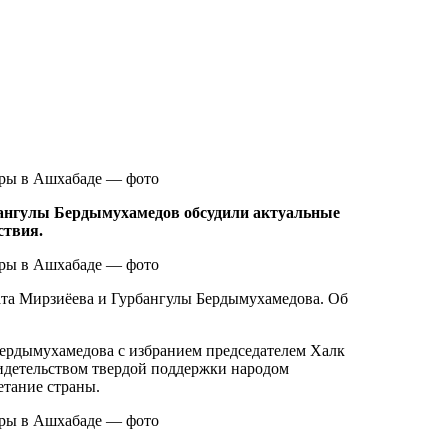
бангулы Бердымухамедов обсудили актуальные
ствия.
ката Мирзиёева и Гурбангулы Бердымухамедова. Об
Бердымухамедова с избранием председателем Халк
идетельством твердой поддержки народом
тание страны.