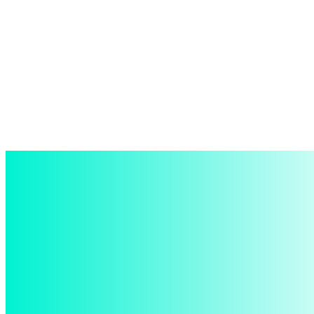
войти в систему
Добро пожаловать! Войдите в свою учётную запись
Ваше имя пользователя
Ваш пароль
Забыли пароль? получить помощь
восстановление пароля
Восстановите свой пароль
Ваш адрес электронной почты
Пароль будет выслан Вам по электронной почте.