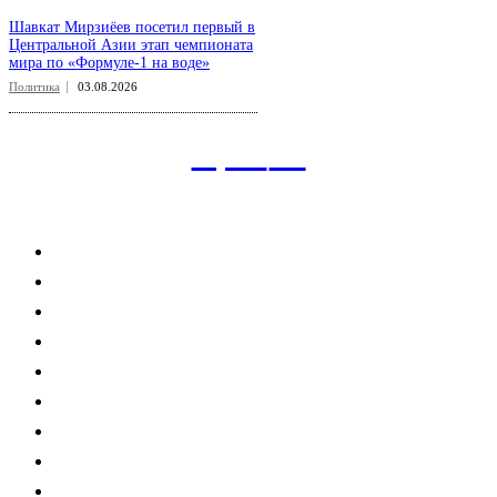
Шавкат Мирзиёев посетил первый в
Центральной Азии этап чемпионата
мира по «Формуле-1 на воде»
Политика
03.08.2026
aspect
.uz
Рубрикатор сайта
Главная
Политика
Экономика
Общество
Спорт
Наука
Интересно
Мнение
Мир