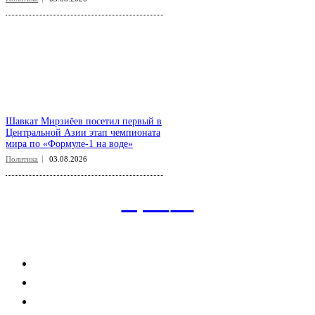
Шавкат Мирзиёев посетил первый в
Центральной Азии этап чемпионата
мира по «Формуле-1 на воде»
Политика
03.08.2026
aspect
.uz
Рубрикатор сайта
Главная
Политика
Экономика