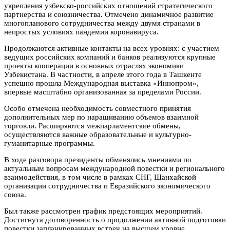
укрепления узбекско-российских отношений стратегического
партнерства и союзничества. Отмечено динамичное развитие
многопланового сотрудничества между двумя странами в
непростых условиях пандемии коронавируса.
Продолжаются активные контакты на всех уровнях: с участием
ведущих российских компаний и банков реализуются крупные
проекты кооперации в основных отраслях экономики
Узбекистана. В частности, в апреле этого года в Ташкенте
успешно прошла Международная выставка «Иннопром»,
впервые масштабно организованная за пределами России.
Особо отмечена необходимость совместного принятия
дополнительных мер по наращиванию объемов взаимной
торговли. Расширяются межпарламентские обмены,
осуществляются важные образовательные и культурно-
гуманитарные программы.
В ходе разговора президенты обменялись мнениями по
актуальным вопросам международной повестки и регионального
взаимодействия, в том числе в рамках СНГ, Шанхайской
организации сотрудничества и Евразийского экономического
союза.
Был также рассмотрен график предстоящих мероприятий.
Достигнута договоренность о продолжении активной подготовки
повестки запланированных встреч на высшем уровне.