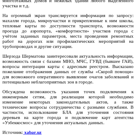
многоэтажных домов и нежилых зданий любого выделенного
участка и т.д.
На огромный экран транслируется информация по запросу:
махалли города, микроучастки и прикрепленные к ним школы,
тепловые карты по доступности транспорта, возможности
проезда до аэропорта, «комфортности» участков города с
учётом заданных параметров, места проведения ремонтных
работ на дорогах или профилактических мероприятий на
трубопроводах и другие ситуации.
Шерзода Шерматова заинтересовали актуальность информации,
возможность связи с базами МНО, МЧС, ГУВД (бывшее ГАИ),
вопросы интеграции карты с адресным реестром. Высказано
пожелание отображения данных от службы «Скорой помощи»
для возможного оперативного выявление очагов заболеваний и
потенциально неблагоприятных зон в городе.
Обсуждена возможность указания точек подключения к
инженерным сетям, для реализации которой необходимо
изменение некоторых законодательных актов, а также
технические вопросы сотрудничества с разными службами. В
частности, использование БЛА для уточнения состояния
деревьев на карте города и подключение карт агентства
«Узбеккосмос» для уточнения актуальных данных.
Источник:
xabar.uz