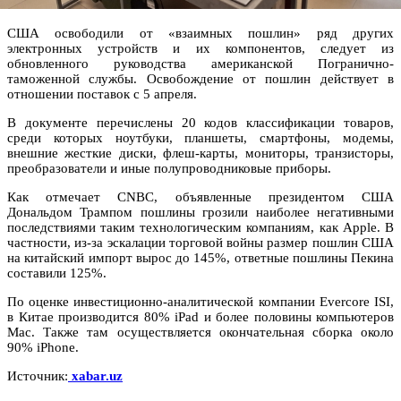
США освободили от «взаимных пошлин» ряд других
электронных устройств и их компонентов, следует из
обновленного руководства американской Погранично-
таможенной службы. Освобождение от пошлин действует в
отношении поставок с 5 апреля.
В документе перечислены 20 кодов классификации товаров,
среди которых ноутбуки, планшеты, смартфоны, модемы,
внешние жесткие диски, флеш-карты, мониторы, транзисторы,
преобразователи и иные полупроводниковые приборы.
Как отмечает CNBC, объявленные президентом США
Дональдом Трампом пошлины грозили наиболее негативными
последствиями таким технологическим компаниям, как Apple. В
частности, из-за эскалации торговой войны размер пошлин США
на китайский импорт вырос до 145%, ответные пошлины Пекина
составили 125%.
По оценке инвестиционно-аналитической компании Evercore ISI,
в Китае производится 80% iPad и более половины компьютеров
Mac. Также там осуществляется окончательная сборка около
90% iPhone.
Источник:
xabar.uz