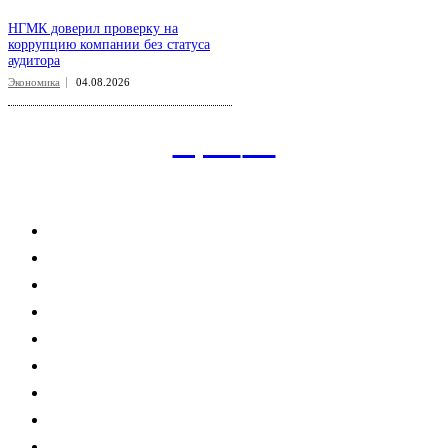
НГМК доверил проверку на
коррупцию компании без статуса
аудитора
Экономика
04.08.2026
aspect
.uz
Рубрикатор сайта
Главная
Политика
Экономика
Общество
Спорт
Наука
Интересно
Мнение
Мир