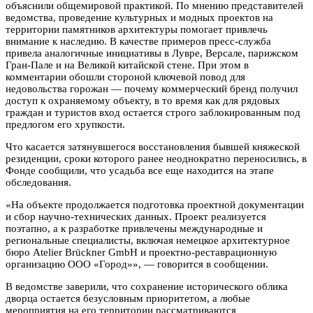
объяснили общемировой практикой. По мнению представителей
ведомства, проведение культурных и модных проектов на
территории памятников архитектуры помогает привлечь
внимание к наследию. В качестве примеров пресс-служба
привела аналогичные инициативы в Лувре, Версале, парижском
Гран-Пале и на Великой китайской стене. При этом в
комментарии обошли стороной ключевой повод для
недовольства горожан — почему коммерческий бренд получил
доступ к охраняемому объекту, в то время как для рядовых
граждан и туристов вход остается строго заблокированным под
предлогом его хрупкости.
Что касается затянувшегося восстановления бывшей княжеской
резиденции, сроки которого ранее неоднократно переносились, в
Фонде сообщили, что усадьба все еще находится на этапе
обследования.
«На объекте продолжается подготовка проектной документации
и сбор научно-технических данных. Проект реализуется
поэтапно, а к разработке привлечены международные и
региональные специалисты, включая немецкое архитектурное
бюро Atelier Brückner GmbH и проектно-реставрационную
организацию ООО «Город»», — говорится в сообщении.
В ведомстве заверили, что сохранение исторического облика
дворца остается безусловным приоритетом, а любые
мероприятия на его территории рассматриваются