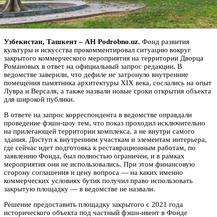
Узбекистан, Ташкент – АН Podrobno.uz.
Фонд развития
культуры и искусства прокомментировал ситуацию вокруг
закрытого коммерческого мероприятия на территории Дворца
Романовых в ответ на официальный запрос редакции. В
ведомстве заверили, что дефиле не затронуло внутренние
помещения памятника архитектуры XIX века, сослались на опыт
Лувра и Версаля, а также назвали новые сроки открытия объекта
для широкой публики.
В ответе на запрос корреспондента в ведомстве оправдали
проведение фэшн-шоу тем, что показ проходил исключительно
на прилегающей территории комплекса, а не внутри самого
здания. Доступ к внутренним участкам и элементам интерьера,
где сейчас идет подготовка к реставрационным работам, по
заявлению Фонда, был полностью ограничен, и в рамках
мероприятия они не использовались. При этом финансовую
сторону соглашения и цену вопроса — на каких именно
коммерческих условиях бутик получил право использовать
закрытую площадку — в ведомстве не назвали.
Решение предоставить площадку закрытого с 2021 года
исторического объекта под частный фэшн-ивент в Фонде