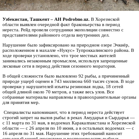
Узбекистан, Ташкент – АН Podrobno.uz.
В Хорезмской
области выявлен очередной факт браконьерства в период
нереста. Рейд провели сотрудники экополиции совместно с
представителями районного отдела внутренних дел.
Нарушение было зафиксировано на природном озере Эчкиёр,
расположенном в махалле «Нукус» Тупроккалинского района. В
ходе проверки установлено, что трое местных жителей
занимались незаконным промыслом, используя запрещенные
лесковые сети в период действия сезонного моратория.
В общей сложности было выловлено 92 рыбы, а причиненный
природе ущерб оценен в 743 миллиона 660 тысяч сумов. В ходе
проверки у нарушителей изъяты резиновая лодка, 18 сетей
общей длиной около 70 метров, а также весь улов. Все
собранные материалы направлены в правоохранительные органы
для принятия мер.
Специалисты напоминают, что в период нереста действует
строгий запрет на вылов рыбы: в реках Амударья и Сырдарья —
с 11 марта по 31 мая, в водоемах Каракалпакстана и Хорезмской
области — с 26 апреля по 10 июня, а в остальных водоемах — с
16 апреля по 31 мая. Нарушение этих требований наносит
серьезный ущерб экосистеме и воспроизводству рыбных