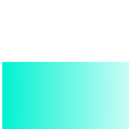
войти в систему
Добро пожаловать! Войдите в свою учётную запись
Ваше имя пользователя
Ваш пароль
Забыли пароль? получить помощь
восстановление пароля
Восстановите свой пароль
Ваш адрес электронной почты
Пароль будет выслан Вам по электронной почте.