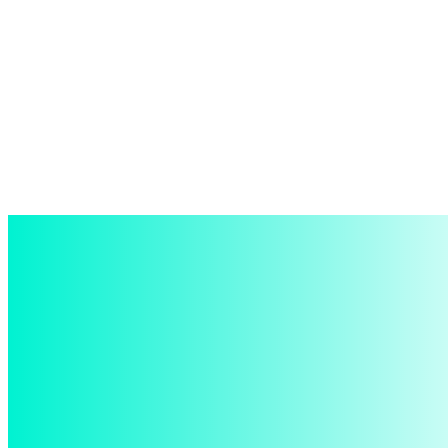
войти в систему
Добро пожаловать! Войдите в свою учётную запись
Ваше имя пользователя
Ваш пароль
Забыли пароль? получить помощь
восстановление пароля
Восстановите свой пароль
Ваш адрес электронной почты
Пароль будет выслан Вам по электронной почте.