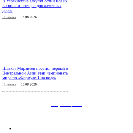
В Узбекистане закупят сотни новых
вагонов и поездов для железных
дорог
Политика
03.08.2026
Шавкат Мирзиёев посетил первый в
Центральной Азии этап чемпионата
мира по «Формуле-1 на воде»
Политика
03.08.2026
aspect
.uz
Рубрикатор сайта
Главная