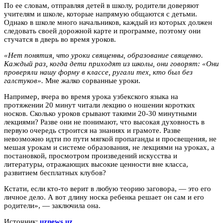
По ее словам, отправляя детей в школу, родители доверяют
учителям и школе, которые напрямую общаются с детьми.
Однако в школе много начальников, каждый из которых должен
следовать своей дорожной карте и программе, поэтому они
стучатся в дверь во время уроков.
«Нет понятия, что уроки священны, образование священно.
Каждый раз, когда дети приходят из школы, они говорят: «Они
проверяли нашу форму в классе, ругали тех, кто был без
галстуков».
Мне жалко сорванные уроки.
Например, вчера во время урока узбекского языка на
протяжении 20 минут читали лекцию о ношении коротких
носков. Сколько уроков срывают такими 20-30 минутными
лекциями? Разве они не понимают, что высокая духовность в
первую очередь строится на знаниях и грамоте. Разве
невозможно идти по пути мягкой пропаганды и просвещения, не
мешая урокам и системе образования, не лекциями на уроках, а
постановкой, просмотром произведений искусства и
литературы, отражающих высокие ценности вне класса,
развитием бесплатных клубов?
Кстати, если кто-то верит в любую теорию заговора, — это его
личное дело. А вот длину носка ребенка решает он сам и его
родители», — заключила она.
Источник:
uznews.uz