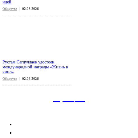
идей
Общество
02.08.2026
Рустам Сагдуллаев удостоен
международной награды «Жизнь в
кино»
Общество
02.08.2026
aspect
.uz
Рубрикатор сайта
Главная
Политика