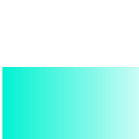
войти в систему
Добро пожаловать! Войдите в свою учётную запись
Ваше имя пользователя
Ваш пароль
Забыли пароль? получить помощь
восстановление пароля
Восстановите свой пароль
Ваш адрес электронной почты
Пароль будет выслан Вам по электронной почте.